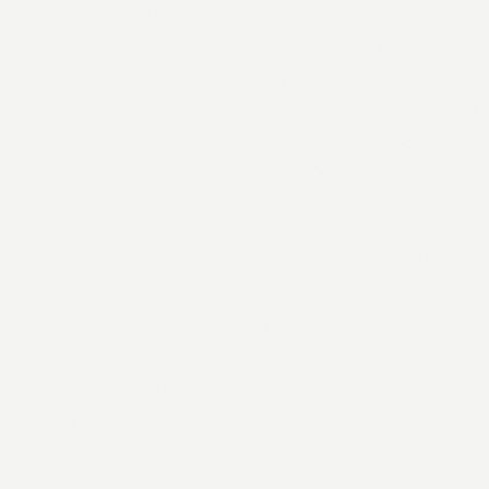
FLOW RPET
Boca za vodu, 500 ml
1,19 €
Pogledaj →