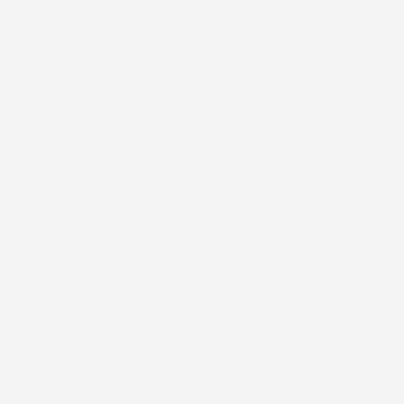
ANTIPASTI
Set drvena daska i pribor za sir sa drvenom drškom, 4/1
11,90 €
Pogledaj →