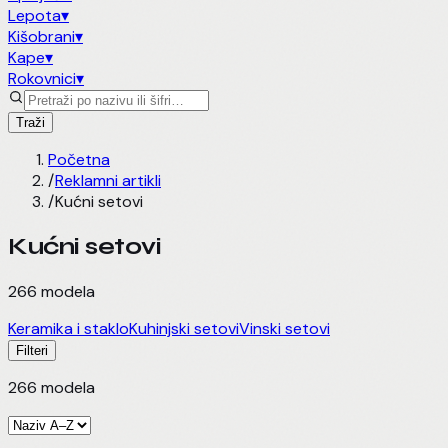
Lepota
▾
Kišobrani
▾
Kape
▾
Rokovnici
▾
Traži
Početna
/
Reklamni artikli
/
Kućni setovi
Kućni setovi
266
modela
Keramika i staklo
Kuhinjski setovi
Vinski setovi
Filteri
266
modela