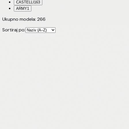
CASTELLI
163
ARMY
1
Ukupno modela:
266
Sortiraj po: