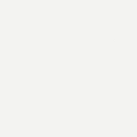
YUGO
Ventilator sa 5 brzina
3,99 €
Pogledaj →