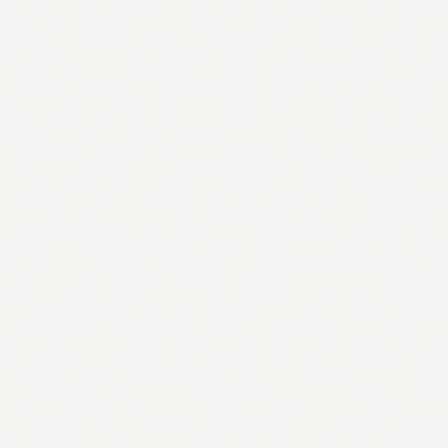
SAKURA
Boca sa dve čaše u poklon kutiji, 3/1