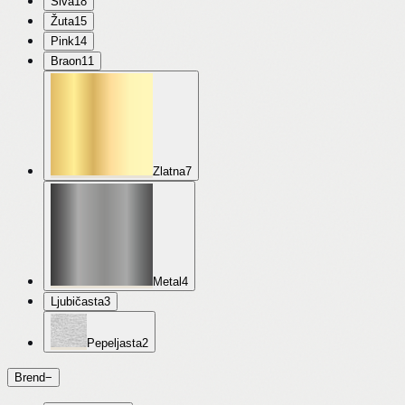
Siva
18
Žuta
15
Pink
14
Braon
11
Zlatna
7
Metal
4
Ljubičasta
3
Pepeljasta
2
Brend
−