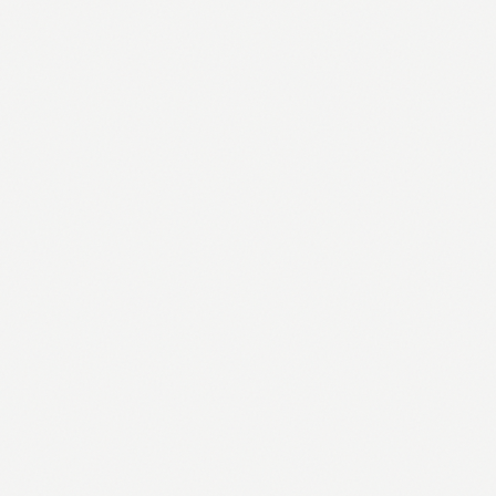
GASTRO
Drvena daska za sečenje i serviranje
2,25 €
Pogledaj →