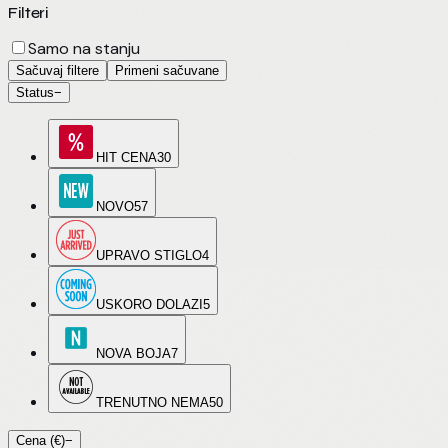
Filteri
Samo na stanju
Sačuvaj filtere
Primeni sačuvane
Status
−
HIT CENA
30
NOVO
57
UPRAVO STIGLO
4
USKORO DOLAZI
5
NOVA BOJA
7
TRENUTNO NEMA
50
Cena (€)
−