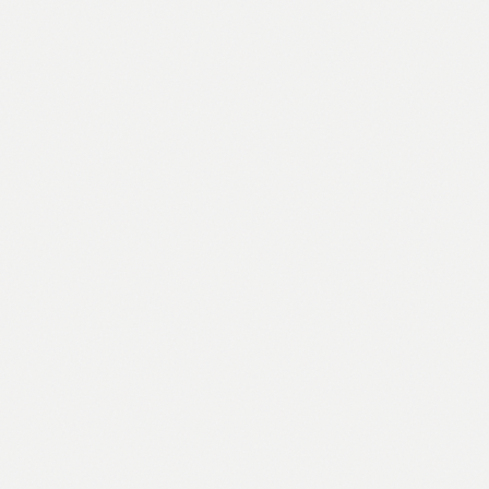
ARIVA
Set putnih bočica, 8/1
1,89 €
Pogledaj →