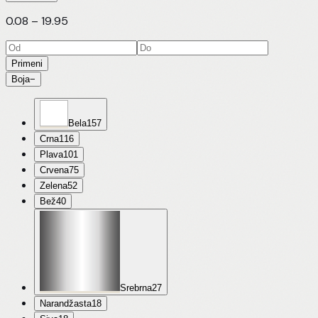
0.08
–
19.95
Primeni
Boja
−
Bela
157
Crna
116
Plava
101
Crvena
75
Zelena
52
Bež
40
Srebrna
27
Narandžasta
18