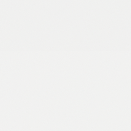
CRYO 8
Pljoska, 230 ml
5,99 €
Pogledaj →