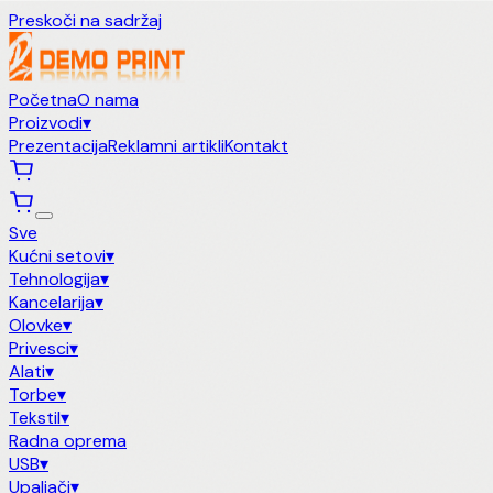
Preskoči na sadržaj
Početna
O nama
Proizvodi
▾
Prezentacija
Reklamni artikli
Kontakt
Sve
Kućni setovi
▾
Tehnologija
▾
Kancelarija
▾
Olovke
▾
Privesci
▾
Alati
▾
Torbe
▾
Tekstil
▾
Radna oprema
USB
▾
Upaljači
▾