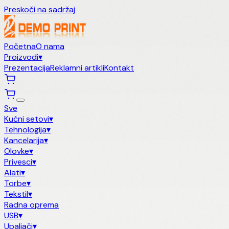
Preskoči na sadržaj
Početna
O nama
Proizvodi
▾
Prezentacija
Reklamni artikli
Kontakt
Sve
Kućni setovi
▾
Tehnologija
▾
Kancelarija
▾
Olovke
▾
Privesci
▾
Alati
▾
Torbe
▾
Tekstil
▾
Radna oprema
USB
▾
Upaljači
▾