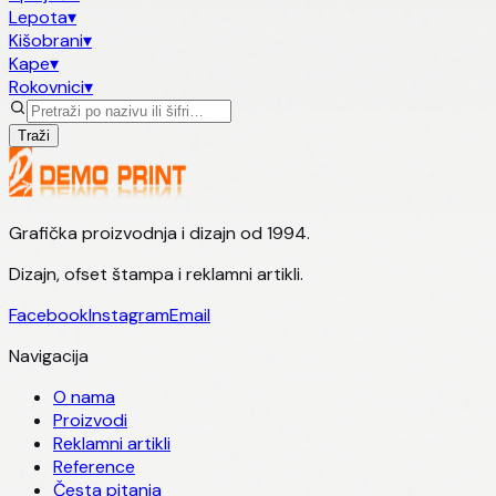
Lepota
▾
Kišobrani
▾
Kape
▾
Rokovnici
▾
Traži
Grafička proizvodnja i dizajn od 1994.
Dizajn, ofset štampa i reklamni artikli.
Facebook
Instagram
Email
Navigacija
O nama
Proizvodi
Reklamni artikli
Reference
Česta pitanja