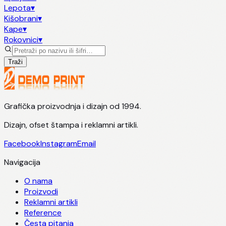
Lepota
▾
Kišobrani
▾
Kape
▾
Rokovnici
▾
Traži
Grafička proizvodnja i dizajn od 1994.
Dizajn, ofset štampa i reklamni artikli.
Facebook
Instagram
Email
Navigacija
O nama
Proizvodi
Reklamni artikli
Reference
Česta pitanja