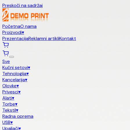
Preskoči na sadržaj
Početna
O nama
Proizvodi
▾
Prezentacija
Reklamni artikli
Kontakt
Sve
Kućni setovi
▾
Tehnologija
▾
Kancelarija
▾
Olovke
▾
Privesci
▾
Alati
▾
Torbe
▾
Tekstil
▾
Radna oprema
USB
▾
Upaljači
▾