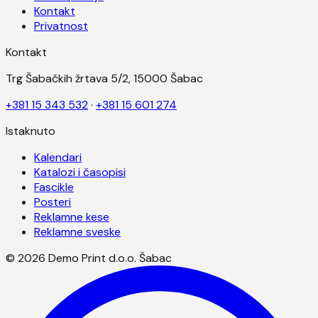
Kontakt
Privatnost
Kontakt
Trg Šabačkih žrtava 5/2, 15000 Šabac
+381 15 343 532
·
+381 15 601 274
Istaknuto
Kalendari
Katalozi i časopisi
Fascikle
Posteri
Reklamne kese
Reklamne sveske
©
2026
Demo Print d.o.o. Šabac