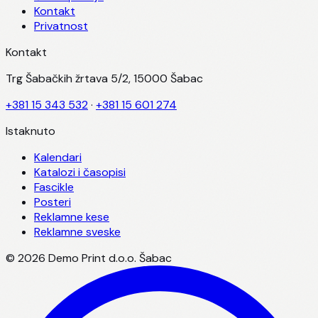
Kontakt
Privatnost
Kontakt
Trg Šabačkih žrtava 5/2, 15000 Šabac
+381 15 343 532
·
+381 15 601 274
Istaknuto
Kalendari
Katalozi i časopisi
Fascikle
Posteri
Reklamne kese
Reklamne sveske
©
2026
Demo Print d.o.o. Šabac