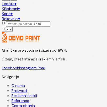
Lepota
▾
Kišobrani
▾
Kape
▾
Rokovnici
▾
Traži
Grafička proizvodnja i dizajn od 1994.
Dizajn, ofset štampa i reklamni artikli.
Facebook
Instagram
Email
Navigacija
O nama
Proizvodi
Reklamni artikli
Reference
Česta pitanja