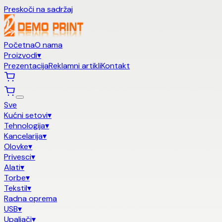
Preskoči na sadržaj
Početna
O nama
Proizvodi
▾
Prezentacija
Reklamni artikli
Kontakt
Sve
Kućni setovi
▾
Tehnologija
▾
Kancelarija
▾
Olovke
▾
Privesci
▾
Alati
▾
Torbe
▾
Tekstil
▾
Radna oprema
USB
▾
Upaljači
▾