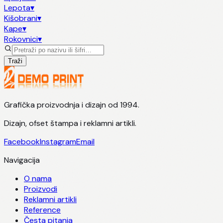
Lepota
▾
Kišobrani
▾
Kape
▾
Rokovnici
▾
Traži
Grafička proizvodnja i dizajn od 1994.
Dizajn, ofset štampa i reklamni artikli.
Facebook
Instagram
Email
Navigacija
O nama
Proizvodi
Reklamni artikli
Reference
Česta pitanja