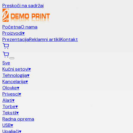
Preskoči na sadržaj
Početna
O nama
Proizvodi
▾
Prezentacija
Reklamni artikli
Kontakt
Sve
Kućni setovi
▾
Tehnologija
▾
Kancelarija
▾
Olovke
▾
Privesci
▾
Alati
▾
Torbe
▾
Tekstil
▾
Radna oprema
USB
▾
Upaljači
▾