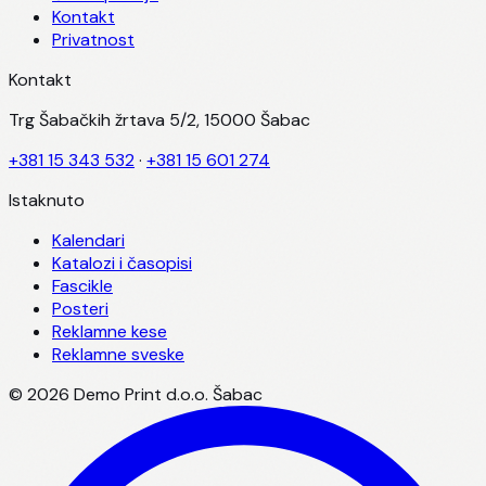
Kontakt
Privatnost
Kontakt
Trg Šabačkih žrtava 5/2, 15000 Šabac
+381 15 343 532
·
+381 15 601 274
Istaknuto
Kalendari
Katalozi i časopisi
Fascikle
Posteri
Reklamne kese
Reklamne sveske
©
2026
Demo Print d.o.o. Šabac