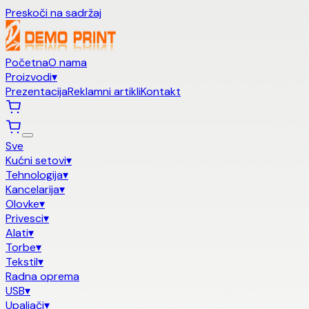
Preskoči na sadržaj
Početna
O nama
Proizvodi
▾
Prezentacija
Reklamni artikli
Kontakt
Sve
Kućni setovi
▾
Tehnologija
▾
Kancelarija
▾
Olovke
▾
Privesci
▾
Alati
▾
Torbe
▾
Tekstil
▾
Radna oprema
USB
▾
Upaljači
▾