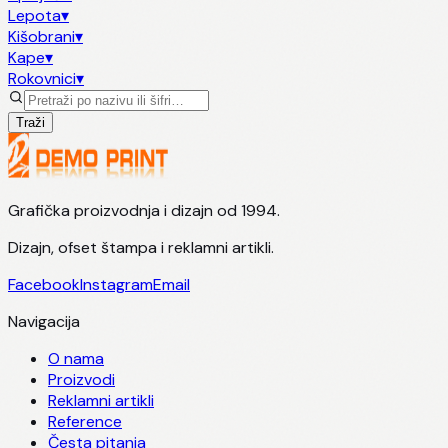
Lepota
▾
Kišobrani
▾
Kape
▾
Rokovnici
▾
Traži
Grafička proizvodnja i dizajn od 1994.
Dizajn, ofset štampa i reklamni artikli.
Facebook
Instagram
Email
Navigacija
O nama
Proizvodi
Reklamni artikli
Reference
Česta pitanja