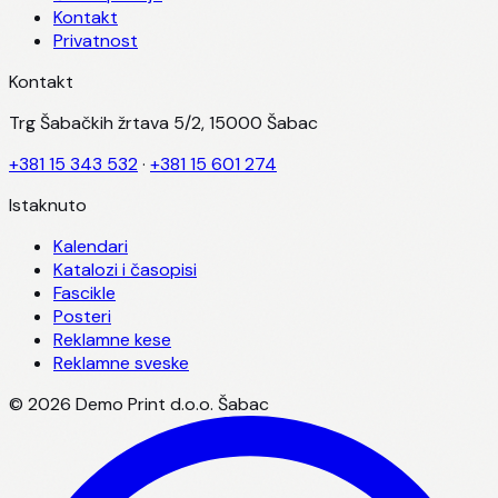
Kontakt
Privatnost
Kontakt
Trg Šabačkih žrtava 5/2, 15000 Šabac
+381 15 343 532
·
+381 15 601 274
Istaknuto
Kalendari
Katalozi i časopisi
Fascikle
Posteri
Reklamne kese
Reklamne sveske
©
2026
Demo Print d.o.o. Šabac