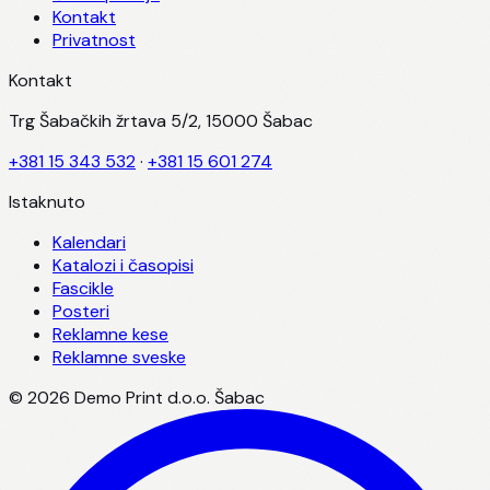
Kontakt
Privatnost
Kontakt
Trg Šabačkih žrtava 5/2, 15000 Šabac
+381 15 343 532
·
+381 15 601 274
Istaknuto
Kalendari
Katalozi i časopisi
Fascikle
Posteri
Reklamne kese
Reklamne sveske
©
2026
Demo Print d.o.o. Šabac