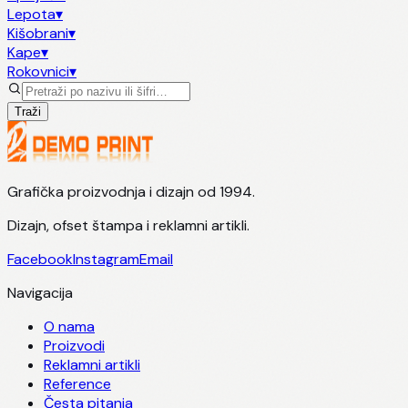
Lepota
▾
Kišobrani
▾
Kape
▾
Rokovnici
▾
Traži
Grafička proizvodnja i dizajn od 1994.
Dizajn, ofset štampa i reklamni artikli.
Facebook
Instagram
Email
Navigacija
O nama
Proizvodi
Reklamni artikli
Reference
Česta pitanja