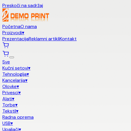
Preskoči na sadržaj
Početna
O nama
Proizvodi
▾
Prezentacija
Reklamni artikli
Kontakt
Sve
Kućni setovi
▾
Tehnologija
▾
Kancelarija
▾
Olovke
▾
Privesci
▾
Alati
▾
Torbe
▾
Tekstil
▾
Radna oprema
USB
▾
Upaljači
▾