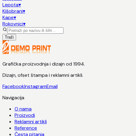
Lepota
▾
Kišobrani
▾
Kape
▾
Rokovnici
▾
Traži
Grafička proizvodnja i dizajn od 1994.
Dizajn, ofset štampa i reklamni artikli.
Facebook
Instagram
Email
Navigacija
O nama
Proizvodi
Reklamni artikli
Reference
Česta pitanja