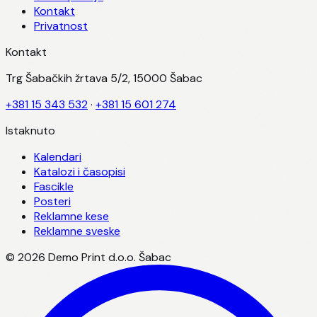
Kontakt
Privatnost
Kontakt
Trg Šabačkih žrtava 5/2, 15000 Šabac
+381 15 343 532
·
+381 15 601 274
Istaknuto
Kalendari
Katalozi i časopisi
Fascikle
Posteri
Reklamne kese
Reklamne sveske
©
2026
Demo Print d.o.o. Šabac