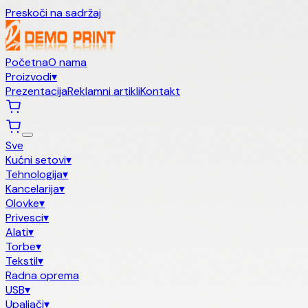
Preskoči na sadržaj
Početna
O nama
Proizvodi
▾
Prezentacija
Reklamni artikli
Kontakt
Sve
Kućni setovi
▾
Tehnologija
▾
Kancelarija
▾
Olovke
▾
Privesci
▾
Alati
▾
Torbe
▾
Tekstil
▾
Radna oprema
USB
▾
Upaljači
▾