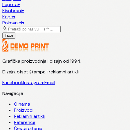
Lepota
▾
Kišobrani
▾
Kape
▾
Rokovnici
▾
Traži
Grafička proizvodnja i dizajn od 1994.
Dizajn, ofset štampa i reklamni artikli.
Facebook
Instagram
Email
Navigacija
O nama
Proizvodi
Reklamni artikli
Reference
Česta pitanja