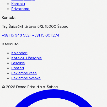
Kontakt
Privatnost
Kontakt
Trg Šabačkih žrtava 5/2, 15000 Šabac
+381 15 343 532
·
+381 15 601 274
Istaknuto
Kalendari
Katalozi i časopisi
Fascikle
Posteri
Reklamne kese
Reklamne sveske
©
2026
Demo Print d.o.o. Šabac