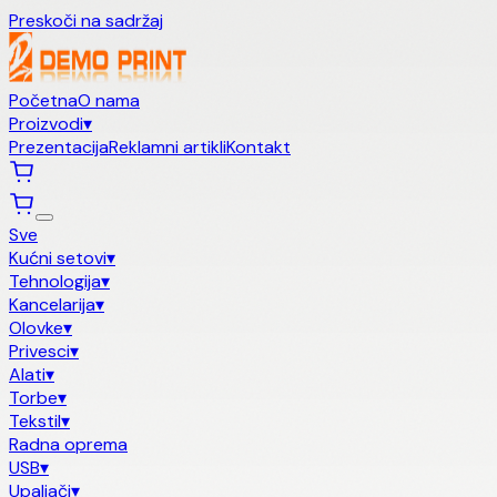
Preskoči na sadržaj
Početna
O nama
Proizvodi
▾
Prezentacija
Reklamni artikli
Kontakt
Sve
Kućni setovi
▾
Tehnologija
▾
Kancelarija
▾
Olovke
▾
Privesci
▾
Alati
▾
Torbe
▾
Tekstil
▾
Radna oprema
USB
▾
Upaljači
▾