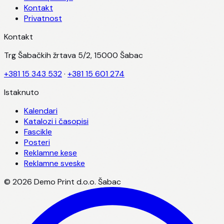
Kontakt
Privatnost
Kontakt
Trg Šabačkih žrtava 5/2, 15000 Šabac
+381 15 343 532
·
+381 15 601 274
Istaknuto
Kalendari
Katalozi i časopisi
Fascikle
Posteri
Reklamne kese
Reklamne sveske
©
2026
Demo Print d.o.o. Šabac