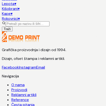
Lepota
▾
Kišobrani
▾
Kape
▾
Rokovnici
▾
Traži
Grafička proizvodnja i dizajn od 1994.
Dizajn, ofset štampa i reklamni artikli.
Facebook
Instagram
Email
Navigacija
O nama
Proizvodi
Reklamni artikli
Reference
Česta pitanja