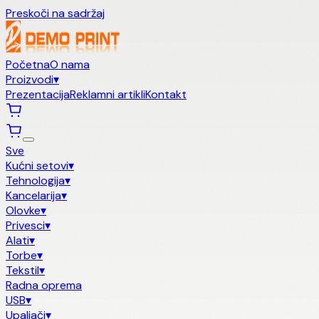
Preskoči na sadržaj
Početna
O nama
Proizvodi
▾
Prezentacija
Reklamni artikli
Kontakt
Sve
Kućni setovi
▾
Tehnologija
▾
Kancelarija
▾
Olovke
▾
Privesci
▾
Alati
▾
Torbe
▾
Tekstil
▾
Radna oprema
USB
▾
Upaljači
▾