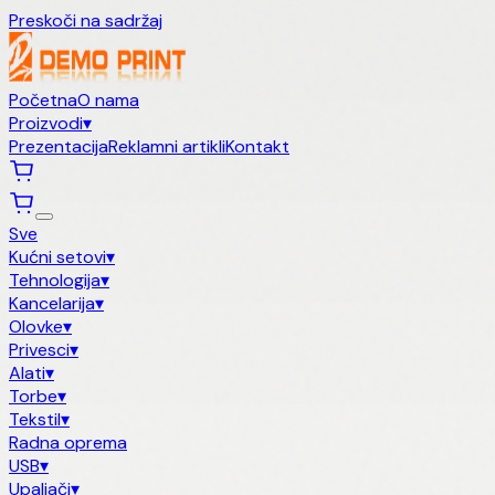
Preskoči na sadržaj
Početna
O nama
Proizvodi
▾
Prezentacija
Reklamni artikli
Kontakt
Sve
Kućni setovi
▾
Tehnologija
▾
Kancelarija
▾
Olovke
▾
Privesci
▾
Alati
▾
Torbe
▾
Tekstil
▾
Radna oprema
USB
▾
Upaljači
▾