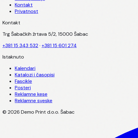
Kontakt
Privatnost
Kontakt
Trg Šabačkih žrtava 5/2, 15000 Šabac
+381 15 343 532
·
+381 15 601 274
Istaknuto
Kalendari
Katalozi i časopisi
Fascikle
Posteri
Reklamne kese
Reklamne sveske
©
2026
Demo Print d.o.o. Šabac