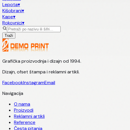
Lepota
▾
Kišobrani
▾
Kape
▾
Rokovnici
▾
Traži
Grafička proizvodnja i dizajn od 1994.
Dizajn, ofset štampa i reklamni artikli.
Facebook
Instagram
Email
Navigacija
O nama
Proizvodi
Reklamni artikli
Reference
Česta pitanja