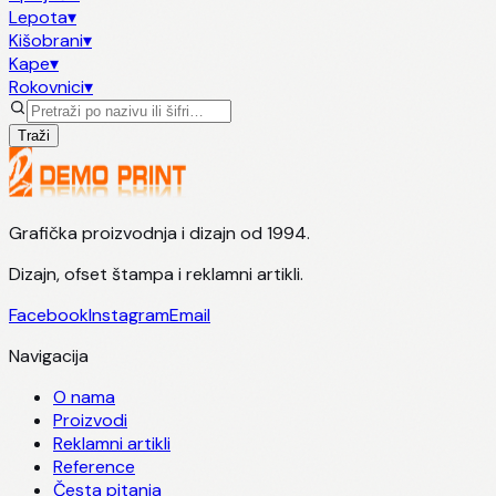
Lepota
▾
Kišobrani
▾
Kape
▾
Rokovnici
▾
Traži
Grafička proizvodnja i dizajn od 1994.
Dizajn, ofset štampa i reklamni artikli.
Facebook
Instagram
Email
Navigacija
O nama
Proizvodi
Reklamni artikli
Reference
Česta pitanja