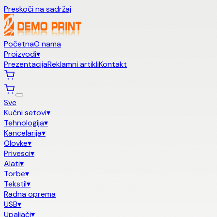
Preskoči na sadržaj
Početna
O nama
Proizvodi
▾
Prezentacija
Reklamni artikli
Kontakt
Sve
Kućni setovi
▾
Tehnologija
▾
Kancelarija
▾
Olovke
▾
Privesci
▾
Alati
▾
Torbe
▾
Tekstil
▾
Radna oprema
USB
▾
Upaljači
▾