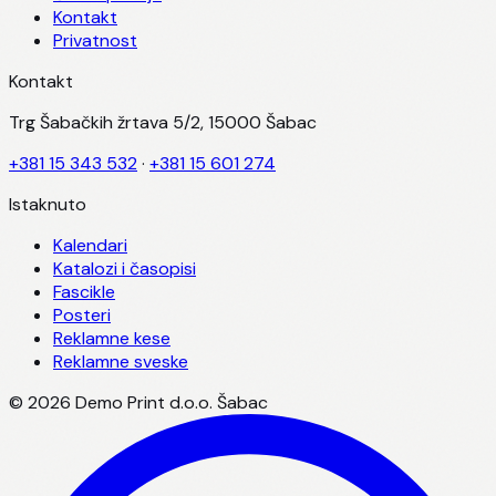
Kontakt
Privatnost
Kontakt
Trg Šabačkih žrtava 5/2, 15000 Šabac
+381 15 343 532
·
+381 15 601 274
Istaknuto
Kalendari
Katalozi i časopisi
Fascikle
Posteri
Reklamne kese
Reklamne sveske
©
2026
Demo Print d.o.o. Šabac