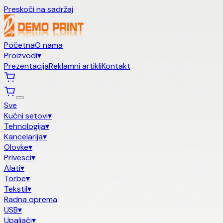
Preskoči na sadržaj
Početna
O nama
Proizvodi
▾
Prezentacija
Reklamni artikli
Kontakt
Sve
Kućni setovi
▾
Tehnologija
▾
Kancelarija
▾
Olovke
▾
Privesci
▾
Alati
▾
Torbe
▾
Tekstil
▾
Radna oprema
USB
▾
Upaljači
▾