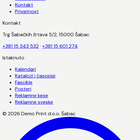
Kontakt
Privatnost
Kontakt
Trg Šabačkih žrtava 5/2, 15000 Šabac
+381 15 343 532
·
+381 15 601 274
Istaknuto
Kalendari
Katalozi i časopisi
Fascikle
Posteri
Reklamne kese
Reklamne sveske
©
2026
Demo Print d.o.o. Šabac