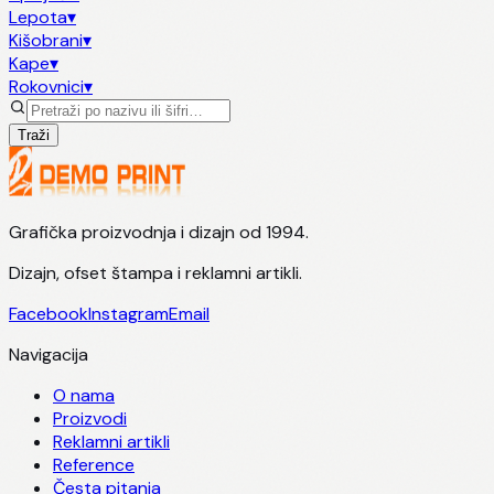
Lepota
▾
Kišobrani
▾
Kape
▾
Rokovnici
▾
Traži
Grafička proizvodnja i dizajn od 1994.
Dizajn, ofset štampa i reklamni artikli.
Facebook
Instagram
Email
Navigacija
O nama
Proizvodi
Reklamni artikli
Reference
Česta pitanja