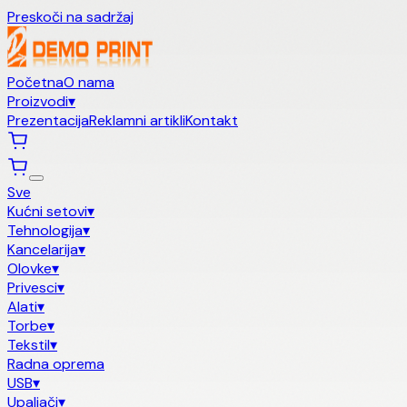
Preskoči na sadržaj
Početna
O nama
Proizvodi
▾
Prezentacija
Reklamni artikli
Kontakt
Sve
Kućni setovi
▾
Tehnologija
▾
Kancelarija
▾
Olovke
▾
Privesci
▾
Alati
▾
Torbe
▾
Tekstil
▾
Radna oprema
USB
▾
Upaljači
▾