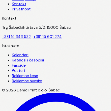
Kontakt
Privatnost
Kontakt
Trg Šabačkih žrtava 5/2, 15000 Šabac
+381 15 343 532
·
+381 15 601 274
Istaknuto
Kalendari
Katalozi i časopisi
Fascikle
Posteri
Reklamne kese
Reklamne sveske
©
2026
Demo Print d.o.o. Šabac