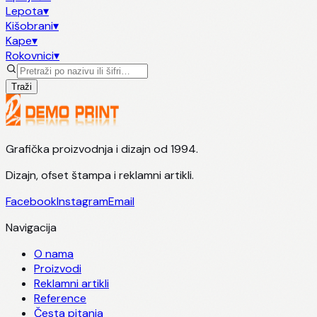
Lepota
▾
Kišobrani
▾
Kape
▾
Rokovnici
▾
Traži
Grafička proizvodnja i dizajn od 1994.
Dizajn, ofset štampa i reklamni artikli.
Facebook
Instagram
Email
Navigacija
O nama
Proizvodi
Reklamni artikli
Reference
Česta pitanja