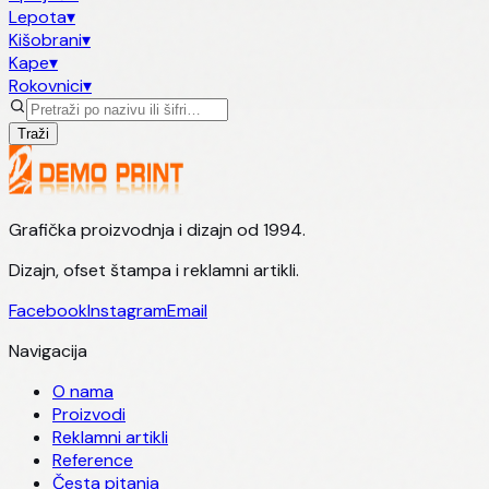
Lepota
▾
Kišobrani
▾
Kape
▾
Rokovnici
▾
Traži
Grafička proizvodnja i dizajn od 1994.
Dizajn, ofset štampa i reklamni artikli.
Facebook
Instagram
Email
Navigacija
O nama
Proizvodi
Reklamni artikli
Reference
Česta pitanja