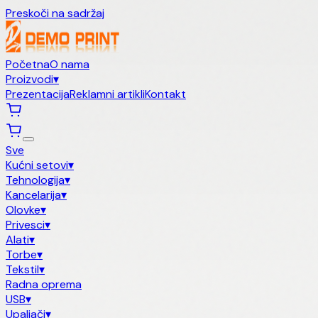
Preskoči na sadržaj
Početna
O nama
Proizvodi
▾
Prezentacija
Reklamni artikli
Kontakt
Sve
Kućni setovi
▾
Tehnologija
▾
Kancelarija
▾
Olovke
▾
Privesci
▾
Alati
▾
Torbe
▾
Tekstil
▾
Radna oprema
USB
▾
Upaljači
▾