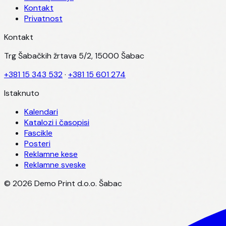
Kontakt
Privatnost
Kontakt
Trg Šabačkih žrtava 5/2, 15000 Šabac
+381 15 343 532
·
+381 15 601 274
Istaknuto
Kalendari
Katalozi i časopisi
Fascikle
Posteri
Reklamne kese
Reklamne sveske
©
2026
Demo Print d.o.o. Šabac