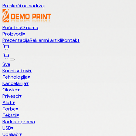
Preskoči na sadržaj
Početna
O nama
Proizvodi
▾
Prezentacija
Reklamni artikli
Kontakt
Sve
Kućni setovi
▾
Tehnologija
▾
Kancelarija
▾
Olovke
▾
Privesci
▾
Alati
▾
Torbe
▾
Tekstil
▾
Radna oprema
USB
▾
Upaljači
▾