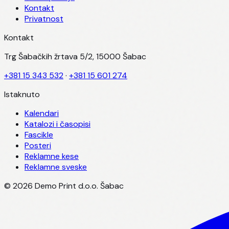
Kontakt
Privatnost
Kontakt
Trg Šabačkih žrtava 5/2, 15000 Šabac
+381 15 343 532
·
+381 15 601 274
Istaknuto
Kalendari
Katalozi i časopisi
Fascikle
Posteri
Reklamne kese
Reklamne sveske
©
2026
Demo Print d.o.o. Šabac