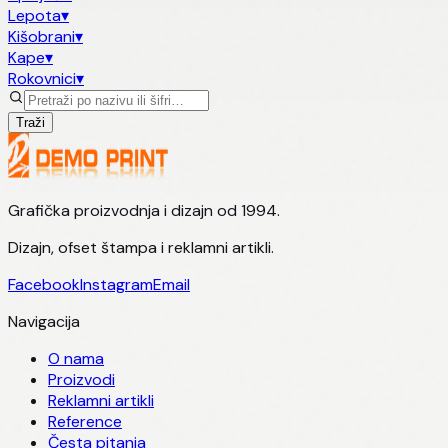
Lepota
▾
Kišobrani
▾
Kape
▾
Rokovnici
▾
Traži
Grafička proizvodnja i dizajn od 1994.
Dizajn, ofset štampa i reklamni artikli.
Facebook
Instagram
Email
Navigacija
O nama
Proizvodi
Reklamni artikli
Reference
Česta pitanja