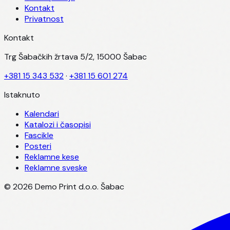
Kontakt
Privatnost
Kontakt
Trg Šabačkih žrtava 5/2, 15000 Šabac
+381 15 343 532
·
+381 15 601 274
Istaknuto
Kalendari
Katalozi i časopisi
Fascikle
Posteri
Reklamne kese
Reklamne sveske
©
2026
Demo Print d.o.o. Šabac