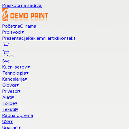
Preskoči na sadržaj
Početna
O nama
Proizvodi
▾
Prezentacija
Reklamni artikli
Kontakt
Sve
Kućni setovi
▾
Tehnologija
▾
Kancelarija
▾
Olovke
▾
Privesci
▾
Alati
▾
Torbe
▾
Tekstil
▾
Radna oprema
USB
▾
Upaljači
▾