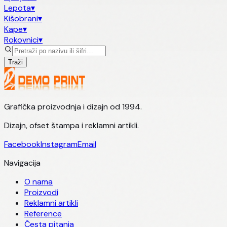
Lepota
▾
Kišobrani
▾
Kape
▾
Rokovnici
▾
Traži
Grafička proizvodnja i dizajn od 1994.
Dizajn, ofset štampa i reklamni artikli.
Facebook
Instagram
Email
Navigacija
O nama
Proizvodi
Reklamni artikli
Reference
Česta pitanja