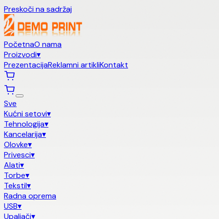
Preskoči na sadržaj
Početna
O nama
Proizvodi
▾
Prezentacija
Reklamni artikli
Kontakt
Sve
Kućni setovi
▾
Tehnologija
▾
Kancelarija
▾
Olovke
▾
Privesci
▾
Alati
▾
Torbe
▾
Tekstil
▾
Radna oprema
USB
▾
Upaljači
▾