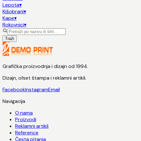
Lepota
▾
Kišobrani
▾
Kape
▾
Rokovnici
▾
Traži
Grafička proizvodnja i dizajn od 1994.
Dizajn, ofset štampa i reklamni artikli.
Facebook
Instagram
Email
Navigacija
O nama
Proizvodi
Reklamni artikli
Reference
Česta pitanja