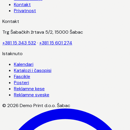
Kontakt
Privatnost
Kontakt
Trg Šabačkih žrtava 5/2, 15000 Šabac
+381 15 343 532
·
+381 15 601 274
Istaknuto
Kalendari
Katalozi i časopisi
Fascikle
Posteri
Reklamne kese
Reklamne sveske
©
2026
Demo Print d.o.o. Šabac