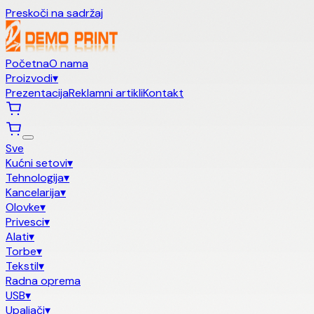
Preskoči na sadržaj
Početna
O nama
Proizvodi
▾
Prezentacija
Reklamni artikli
Kontakt
Sve
Kućni setovi
▾
Tehnologija
▾
Kancelarija
▾
Olovke
▾
Privesci
▾
Alati
▾
Torbe
▾
Tekstil
▾
Radna oprema
USB
▾
Upaljači
▾