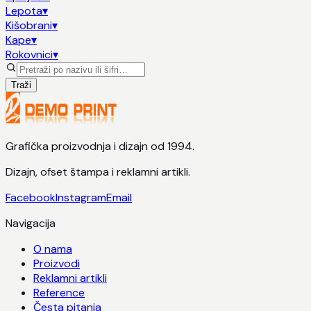
Lepota
▾
Kišobrani
▾
Kape
▾
Rokovnici
▾
Traži
Grafička proizvodnja i dizajn od 1994.
Dizajn, ofset štampa i reklamni artikli.
Facebook
Instagram
Email
Navigacija
O nama
Proizvodi
Reklamni artikli
Reference
Česta pitanja