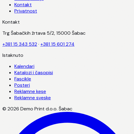
Kontakt
Privatnost
Kontakt
Trg Šabačkih žrtava 5/2, 15000 Šabac
+381 15 343 532
·
+381 15 601 274
Istaknuto
Kalendari
Katalozi i časopisi
Fascikle
Posteri
Reklamne kese
Reklamne sveske
©
2026
Demo Print d.o.o. Šabac