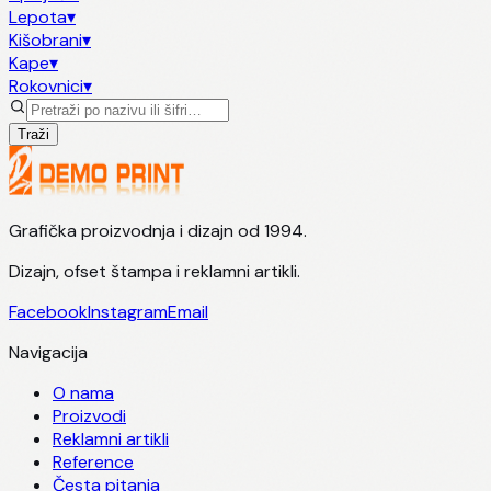
Lepota
▾
Kišobrani
▾
Kape
▾
Rokovnici
▾
Traži
Grafička proizvodnja i dizajn od 1994.
Dizajn, ofset štampa i reklamni artikli.
Facebook
Instagram
Email
Navigacija
O nama
Proizvodi
Reklamni artikli
Reference
Česta pitanja