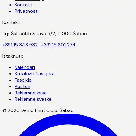
Kontakt
Privatnost
Kontakt
Trg Šabačkih žrtava 5/2, 15000 Šabac
+381 15 343 532
·
+381 15 601 274
Istaknuto
Kalendari
Katalozi i časopisi
Fascikle
Posteri
Reklamne kese
Reklamne sveske
©
2026
Demo Print d.o.o. Šabac