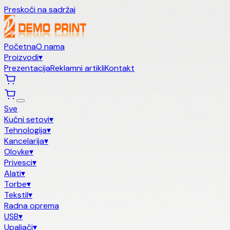
Preskoči na sadržaj
Početna
O nama
Proizvodi
▾
Prezentacija
Reklamni artikli
Kontakt
Sve
Kućni setovi
▾
Tehnologija
▾
Kancelarija
▾
Olovke
▾
Privesci
▾
Alati
▾
Torbe
▾
Tekstil
▾
Radna oprema
USB
▾
Upaljači
▾