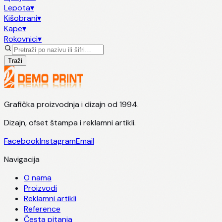
Lepota
▾
Kišobrani
▾
Kape
▾
Rokovnici
▾
Traži
Grafička proizvodnja i dizajn od 1994.
Dizajn, ofset štampa i reklamni artikli.
Facebook
Instagram
Email
Navigacija
O nama
Proizvodi
Reklamni artikli
Reference
Česta pitanja