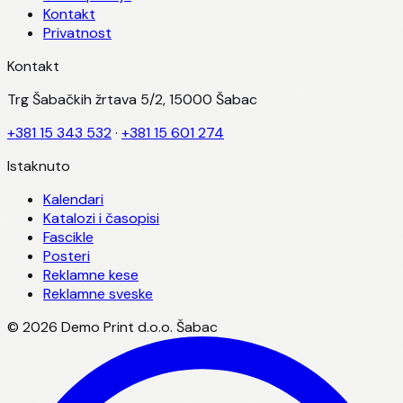
Kontakt
Privatnost
Kontakt
Trg Šabačkih žrtava 5/2, 15000 Šabac
+381 15 343 532
·
+381 15 601 274
Istaknuto
Kalendari
Katalozi i časopisi
Fascikle
Posteri
Reklamne kese
Reklamne sveske
©
2026
Demo Print d.o.o. Šabac