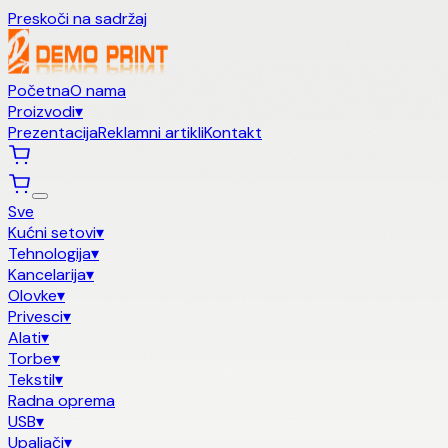
Preskoči na sadržaj
Početna
O nama
Proizvodi
▾
Prezentacija
Reklamni artikli
Kontakt
Sve
Kućni setovi
▾
Tehnologija
▾
Kancelarija
▾
Olovke
▾
Privesci
▾
Alati
▾
Torbe
▾
Tekstil
▾
Radna oprema
USB
▾
Upaljači
▾