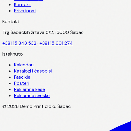
Kontakt
Privatnost
Kontakt
Trg Šabačkih žrtava 5/2, 15000 Šabac
+381 15 343 532
·
+381 15 601 274
Istaknuto
Kalendari
Katalozi i časopisi
Fascikle
Posteri
Reklamne kese
Reklamne sveske
©
2026
Demo Print d.o.o. Šabac