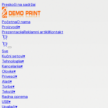
Preskoči na sadržaj
Početna
O nama
Proizvodi
▾
Prezentacija
Reklamni artikli
Kontakt
Sve
Kućni setovi
▾
Tehnologija
▾
Kancelarija
▾
Olovke
▾
Privesci
▾
Alati
▾
Torbe
▾
Tekstil
▾
Radna oprema
USB
▾
Upaljači
▾