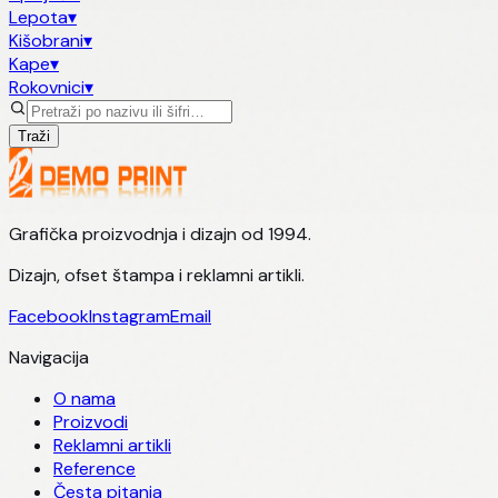
Lepota
▾
Kišobrani
▾
Kape
▾
Rokovnici
▾
Traži
Grafička proizvodnja i dizajn od 1994.
Dizajn, ofset štampa i reklamni artikli.
Facebook
Instagram
Email
Navigacija
O nama
Proizvodi
Reklamni artikli
Reference
Česta pitanja