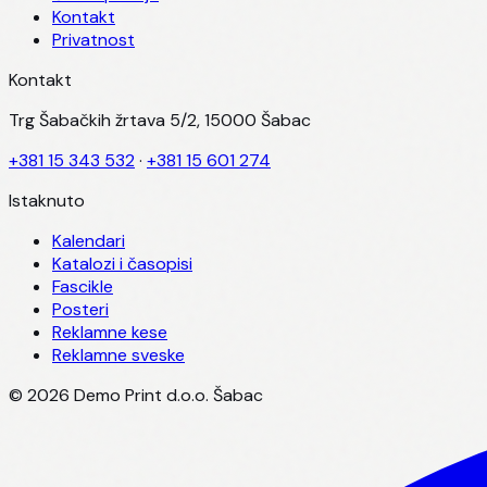
Kontakt
Privatnost
Kontakt
Trg Šabačkih žrtava 5/2, 15000 Šabac
+381 15 343 532
·
+381 15 601 274
Istaknuto
Kalendari
Katalozi i časopisi
Fascikle
Posteri
Reklamne kese
Reklamne sveske
©
2026
Demo Print d.o.o. Šabac