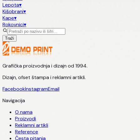
Lepota
▾
Kišobrani
▾
Kape
▾
Rokovnici
▾
Traži
Grafička proizvodnja i dizajn od 1994.
Dizajn, ofset štampa i reklamni artikli.
Facebook
Instagram
Email
Navigacija
O nama
Proizvodi
Reklamni artikli
Reference
Česta pitanja