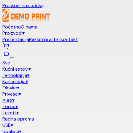
Preskoči na sadržaj
Početna
O nama
Proizvodi
▾
Prezentacija
Reklamni artikli
Kontakt
Sve
Kućni setovi
▾
Tehnologija
▾
Kancelarija
▾
Olovke
▾
Privesci
▾
Alati
▾
Torbe
▾
Tekstil
▾
Radna oprema
USB
▾
Upaljači
▾