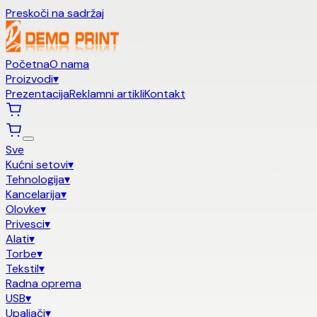
Preskoči na sadržaj
Početna
O nama
Proizvodi
▾
Prezentacija
Reklamni artikli
Kontakt
Sve
Kućni setovi
▾
Tehnologija
▾
Kancelarija
▾
Olovke
▾
Privesci
▾
Alati
▾
Torbe
▾
Tekstil
▾
Radna oprema
USB
▾
Upaljači
▾