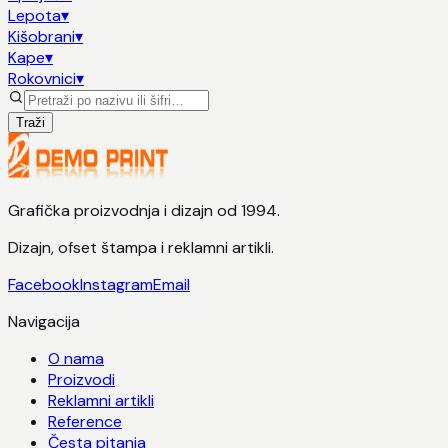
Lepota
▾
Kišobrani
▾
Kape
▾
Rokovnici
▾
Traži
Grafička proizvodnja i dizajn od 1994.
Dizajn, ofset štampa i reklamni artikli.
Facebook
Instagram
Email
Navigacija
O nama
Proizvodi
Reklamni artikli
Reference
Česta pitanja