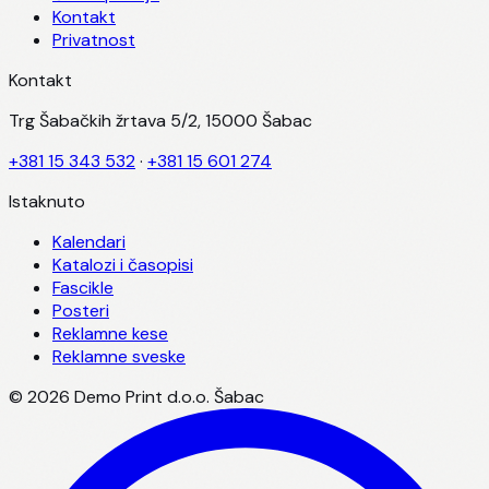
Kontakt
Privatnost
Kontakt
Trg Šabačkih žrtava 5/2, 15000 Šabac
+381 15 343 532
·
+381 15 601 274
Istaknuto
Kalendari
Katalozi i časopisi
Fascikle
Posteri
Reklamne kese
Reklamne sveske
©
2026
Demo Print d.o.o. Šabac