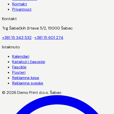
Kontakt
Privatnost
Kontakt
Trg Šabačkih žrtava 5/2, 15000 Šabac
+381 15 343 532
·
+381 15 601 274
Istaknuto
Kalendari
Katalozi i časopisi
Fascikle
Posteri
Reklamne kese
Reklamne sveske
©
2026
Demo Print d.o.o. Šabac