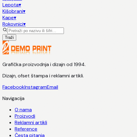
Lepota
▾
Kišobrani
▾
Kape
▾
Rokovnici
▾
Traži
Grafička proizvodnja i dizajn od 1994.
Dizajn, ofset štampa i reklamni artikli.
Facebook
Instagram
Email
Navigacija
O nama
Proizvodi
Reklamni artikli
Reference
Česta pitanja