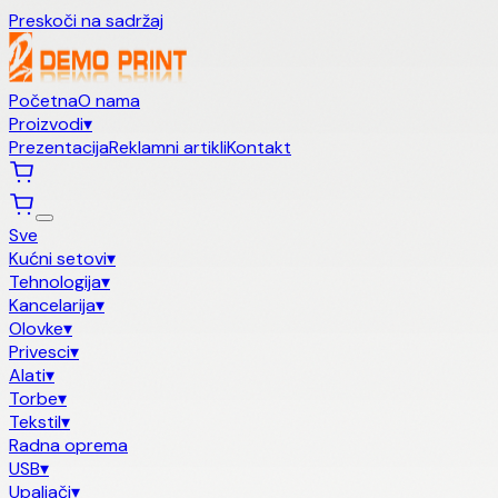
Preskoči na sadržaj
Početna
O nama
Proizvodi
▾
Prezentacija
Reklamni artikli
Kontakt
Sve
Kućni setovi
▾
Tehnologija
▾
Kancelarija
▾
Olovke
▾
Privesci
▾
Alati
▾
Torbe
▾
Tekstil
▾
Radna oprema
USB
▾
Upaljači
▾