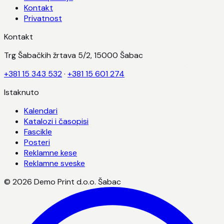
Kontakt
Privatnost
Kontakt
Trg Šabačkih žrtava 5/2, 15000 Šabac
+381 15 343 532
·
+381 15 601 274
Istaknuto
Kalendari
Katalozi i časopisi
Fascikle
Posteri
Reklamne kese
Reklamne sveske
©
2026
Demo Print d.o.o. Šabac