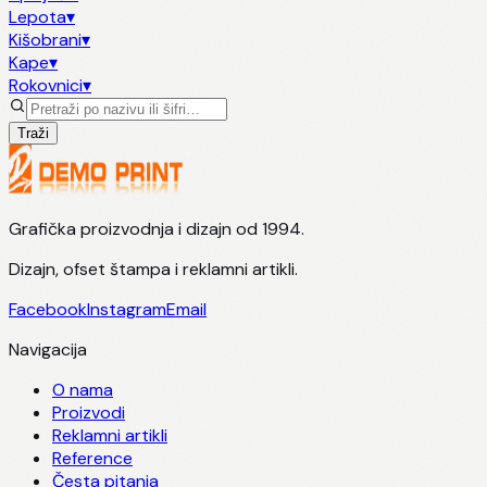
Lepota
▾
Kišobrani
▾
Kape
▾
Rokovnici
▾
Traži
Grafička proizvodnja i dizajn od 1994.
Dizajn, ofset štampa i reklamni artikli.
Facebook
Instagram
Email
Navigacija
O nama
Proizvodi
Reklamni artikli
Reference
Česta pitanja