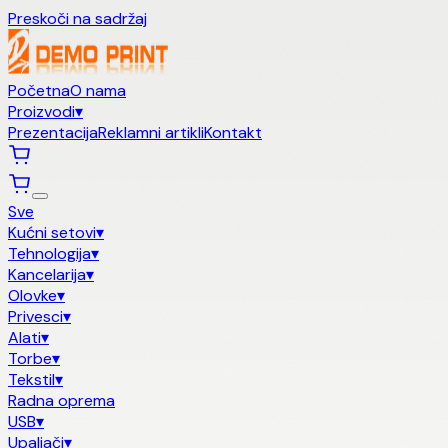
Preskoči na sadržaj
Početna
O nama
Proizvodi
▾
Prezentacija
Reklamni artikli
Kontakt
Sve
Kućni setovi
▾
Tehnologija
▾
Kancelarija
▾
Olovke
▾
Privesci
▾
Alati
▾
Torbe
▾
Tekstil
▾
Radna oprema
USB
▾
Upaljači
▾