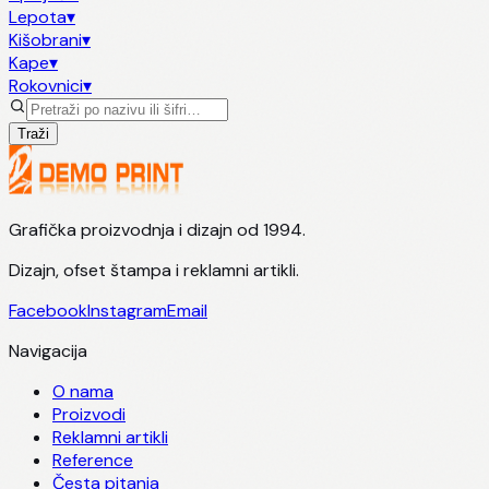
Lepota
▾
Kišobrani
▾
Kape
▾
Rokovnici
▾
Traži
Grafička proizvodnja i dizajn od 1994.
Dizajn, ofset štampa i reklamni artikli.
Facebook
Instagram
Email
Navigacija
O nama
Proizvodi
Reklamni artikli
Reference
Česta pitanja