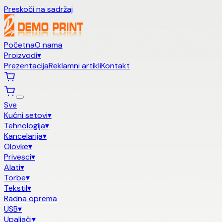
Preskoči na sadržaj
Početna
O nama
Proizvodi
▾
Prezentacija
Reklamni artikli
Kontakt
Sve
Kućni setovi
▾
Tehnologija
▾
Kancelarija
▾
Olovke
▾
Privesci
▾
Alati
▾
Torbe
▾
Tekstil
▾
Radna oprema
USB
▾
Upaljači
▾