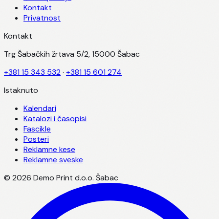
Kontakt
Privatnost
Kontakt
Trg Šabačkih žrtava 5/2, 15000 Šabac
+381 15 343 532
·
+381 15 601 274
Istaknuto
Kalendari
Katalozi i časopisi
Fascikle
Posteri
Reklamne kese
Reklamne sveske
©
2026
Demo Print d.o.o. Šabac