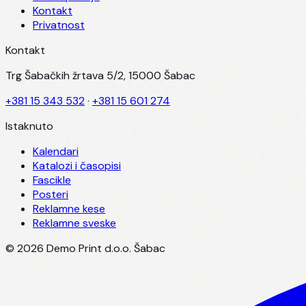
Kontakt
Privatnost
Kontakt
Trg Šabačkih žrtava 5/2, 15000 Šabac
+381 15 343 532
·
+381 15 601 274
Istaknuto
Kalendari
Katalozi i časopisi
Fascikle
Posteri
Reklamne kese
Reklamne sveske
©
2026
Demo Print d.o.o. Šabac