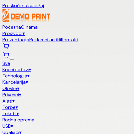
Preskoči na sadržaj
Početna
O nama
Proizvodi
▾
Prezentacija
Reklamni artikli
Kontakt
Sve
Kućni setovi
▾
Tehnologija
▾
Kancelarija
▾
Olovke
▾
Privesci
▾
Alati
▾
Torbe
▾
Tekstil
▾
Radna oprema
USB
▾
Upaljači
▾