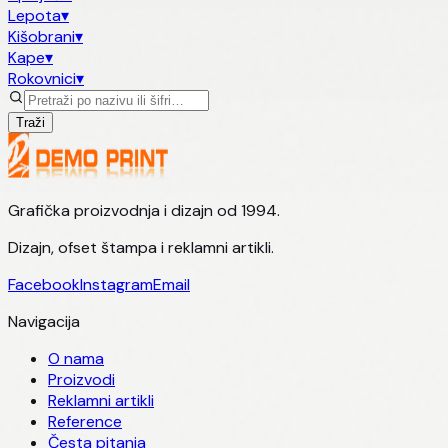
Lepota
▾
Kišobrani
▾
Kape
▾
Rokovnici
▾
Traži
Grafička proizvodnja i dizajn od 1994.
Dizajn, ofset štampa i reklamni artikli.
Facebook
Instagram
Email
Navigacija
O nama
Proizvodi
Reklamni artikli
Reference
Česta pitanja