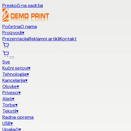
Preskoči na sadržaj
Početna
O nama
Proizvodi
▾
Prezentacija
Reklamni artikli
Kontakt
Sve
Kućni setovi
▾
Tehnologija
▾
Kancelarija
▾
Olovke
▾
Privesci
▾
Alati
▾
Torbe
▾
Tekstil
▾
Radna oprema
USB
▾
Upaljači
▾