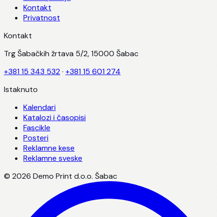
Kontakt
Privatnost
Kontakt
Trg Šabačkih žrtava 5/2, 15000 Šabac
+381 15 343 532
·
+381 15 601 274
Istaknuto
Kalendari
Katalozi i časopisi
Fascikle
Posteri
Reklamne kese
Reklamne sveske
©
2026
Demo Print d.o.o. Šabac