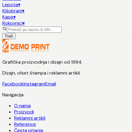
Lepota
▾
Kišobrani
▾
Kape
▾
Rokovnici
▾
Traži
Grafička proizvodnja i dizajn od 1994.
Dizajn, ofset štampa i reklamni artikli.
Facebook
Instagram
Email
Navigacija
O nama
Proizvodi
Reklamni artikli
Reference
Česta pitanja