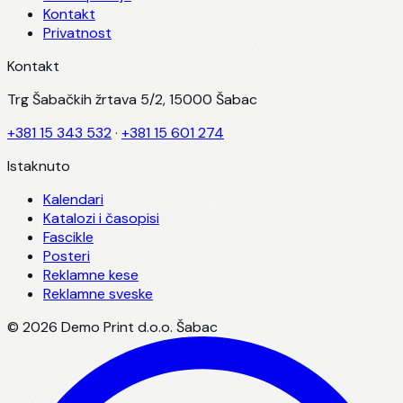
Kontakt
Privatnost
Kontakt
Trg Šabačkih žrtava 5/2, 15000 Šabac
+381 15 343 532
·
+381 15 601 274
Istaknuto
Kalendari
Katalozi i časopisi
Fascikle
Posteri
Reklamne kese
Reklamne sveske
©
2026
Demo Print d.o.o. Šabac