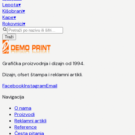
Lepota
▾
Kišobrani
▾
Kape
▾
Rokovnici
▾
Traži
Grafička proizvodnja i dizajn od 1994.
Dizajn, ofset štampa i reklamni artikli.
Facebook
Instagram
Email
Navigacija
O nama
Proizvodi
Reklamni artikli
Reference
Česta pitanja