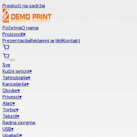
Preskoči na sadržaj
Početna
O nama
Proizvodi
▾
Prezentacija
Reklamni artikli
Kontakt
Sve
Kućni setovi
▾
Tehnologija
▾
Kancelarija
▾
Olovke
▾
Privesci
▾
Alati
▾
Torbe
▾
Tekstil
▾
Radna oprema
USB
▾
Upaljači
▾