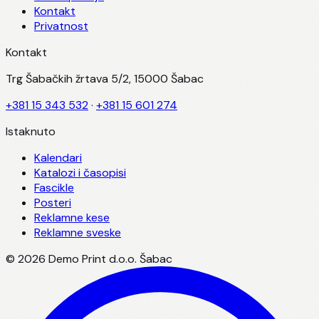
Kontakt
Privatnost
Kontakt
Trg Šabačkih žrtava 5/2, 15000 Šabac
+381 15 343 532
·
+381 15 601 274
Istaknuto
Kalendari
Katalozi i časopisi
Fascikle
Posteri
Reklamne kese
Reklamne sveske
©
2026
Demo Print d.o.o. Šabac