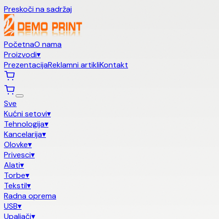
Preskoči na sadržaj
Početna
O nama
Proizvodi
▾
Prezentacija
Reklamni artikli
Kontakt
Sve
Kućni setovi
▾
Tehnologija
▾
Kancelarija
▾
Olovke
▾
Privesci
▾
Alati
▾
Torbe
▾
Tekstil
▾
Radna oprema
USB
▾
Upaljači
▾