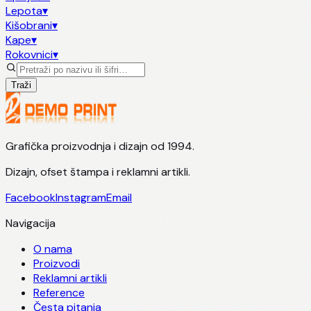
Lepota
▾
Kišobrani
▾
Kape
▾
Rokovnici
▾
Traži
Grafička proizvodnja i dizajn od 1994.
Dizajn, ofset štampa i reklamni artikli.
Facebook
Instagram
Email
Navigacija
O nama
Proizvodi
Reklamni artikli
Reference
Česta pitanja