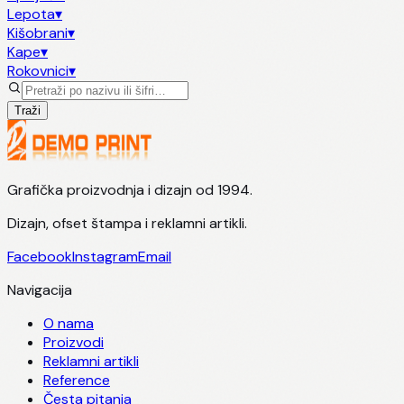
Lepota
▾
Kišobrani
▾
Kape
▾
Rokovnici
▾
Traži
Grafička proizvodnja i dizajn od 1994.
Dizajn, ofset štampa i reklamni artikli.
Facebook
Instagram
Email
Navigacija
O nama
Proizvodi
Reklamni artikli
Reference
Česta pitanja