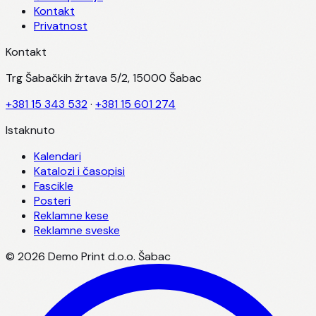
Kontakt
Privatnost
Kontakt
Trg Šabačkih žrtava 5/2, 15000 Šabac
+381 15 343 532
·
+381 15 601 274
Istaknuto
Kalendari
Katalozi i časopisi
Fascikle
Posteri
Reklamne kese
Reklamne sveske
©
2026
Demo Print d.o.o. Šabac