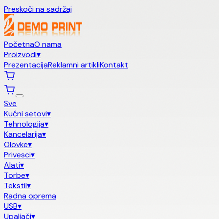
Preskoči na sadržaj
Početna
O nama
Proizvodi
▾
Prezentacija
Reklamni artikli
Kontakt
Sve
Kućni setovi
▾
Tehnologija
▾
Kancelarija
▾
Olovke
▾
Privesci
▾
Alati
▾
Torbe
▾
Tekstil
▾
Radna oprema
USB
▾
Upaljači
▾