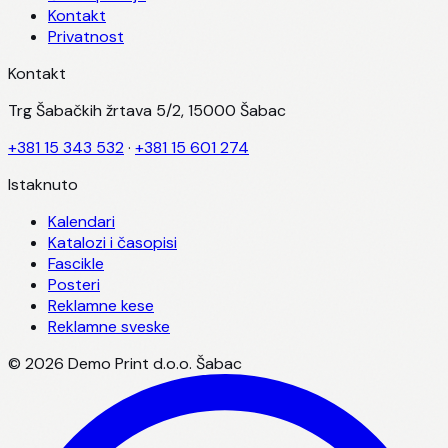
Kontakt
Privatnost
Kontakt
Trg Šabačkih žrtava 5/2, 15000 Šabac
+381 15 343 532
·
+381 15 601 274
Istaknuto
Kalendari
Katalozi i časopisi
Fascikle
Posteri
Reklamne kese
Reklamne sveske
©
2026
Demo Print d.o.o. Šabac