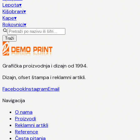
Lepota
▾
Kišobrani
▾
Kape
▾
Rokovnici
▾
Traži
Grafička proizvodnja i dizajn od 1994.
Dizajn, ofset štampa i reklamni artikli.
Facebook
Instagram
Email
Navigacija
O nama
Proizvodi
Reklamni artikli
Reference
Česta pitanja