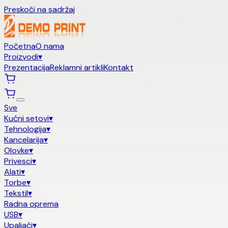
Preskoči na sadržaj
Početna
O nama
Proizvodi
▾
Prezentacija
Reklamni artikli
Kontakt
Sve
Kućni setovi
▾
Tehnologija
▾
Kancelarija
▾
Olovke
▾
Privesci
▾
Alati
▾
Torbe
▾
Tekstil
▾
Radna oprema
USB
▾
Upaljači
▾