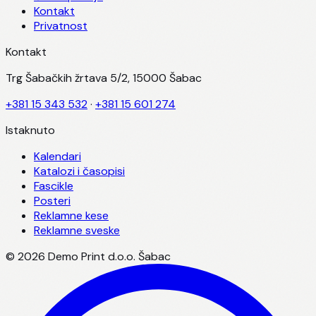
Kontakt
Privatnost
Kontakt
Trg Šabačkih žrtava 5/2, 15000 Šabac
+381 15 343 532
·
+381 15 601 274
Istaknuto
Kalendari
Katalozi i časopisi
Fascikle
Posteri
Reklamne kese
Reklamne sveske
©
2026
Demo Print d.o.o. Šabac