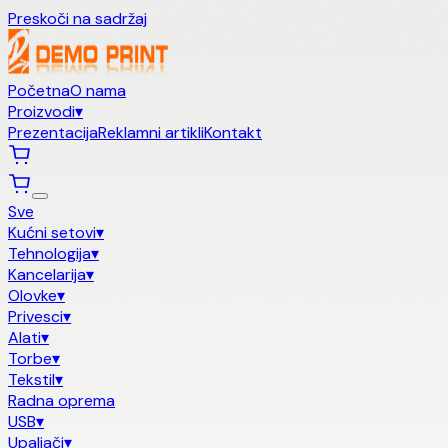
Preskoči na sadržaj
Početna
O nama
Proizvodi
▾
Prezentacija
Reklamni artikli
Kontakt
Sve
Kućni setovi
▾
Tehnologija
▾
Kancelarija
▾
Olovke
▾
Privesci
▾
Alati
▾
Torbe
▾
Tekstil
▾
Radna oprema
USB
▾
Upaljači
▾