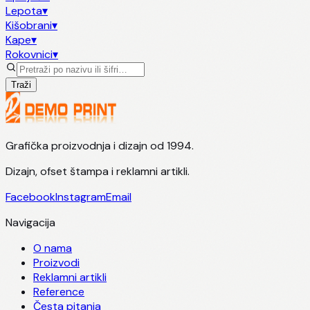
Lepota
▾
Kišobrani
▾
Kape
▾
Rokovnici
▾
Traži
Grafička proizvodnja i dizajn od 1994.
Dizajn, ofset štampa i reklamni artikli.
Facebook
Instagram
Email
Navigacija
O nama
Proizvodi
Reklamni artikli
Reference
Česta pitanja