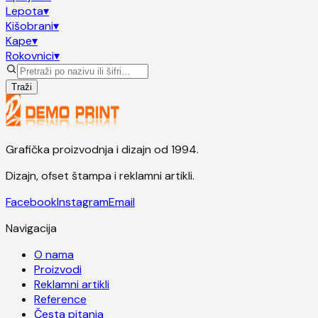
Lepota
▾
Kišobrani
▾
Kape
▾
Rokovnici
▾
Traži
Grafička proizvodnja i dizajn od 1994.
Dizajn, ofset štampa i reklamni artikli.
Facebook
Instagram
Email
Navigacija
O nama
Proizvodi
Reklamni artikli
Reference
Česta pitanja