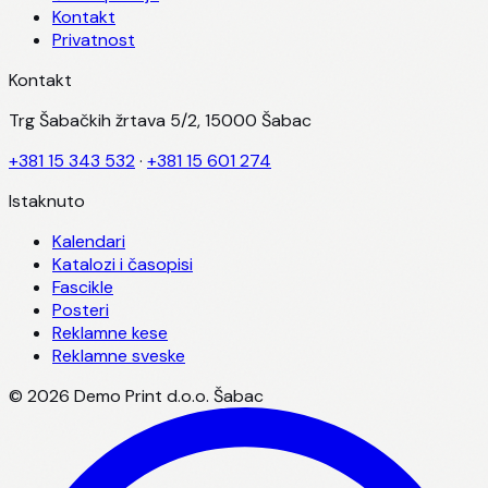
Kontakt
Privatnost
Kontakt
Trg Šabačkih žrtava 5/2, 15000 Šabac
+381 15 343 532
·
+381 15 601 274
Istaknuto
Kalendari
Katalozi i časopisi
Fascikle
Posteri
Reklamne kese
Reklamne sveske
©
2026
Demo Print d.o.o. Šabac