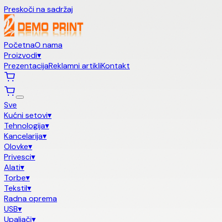
Preskoči na sadržaj
Početna
O nama
Proizvodi
▾
Prezentacija
Reklamni artikli
Kontakt
Sve
Kućni setovi
▾
Tehnologija
▾
Kancelarija
▾
Olovke
▾
Privesci
▾
Alati
▾
Torbe
▾
Tekstil
▾
Radna oprema
USB
▾
Upaljači
▾