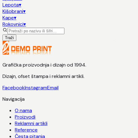
Lepota
▾
Kišobrani
▾
Kape
▾
Rokovnici
▾
Traži
Grafička proizvodnja i dizajn od 1994.
Dizajn, ofset štampa i reklamni artikli.
Facebook
Instagram
Email
Navigacija
O nama
Proizvodi
Reklamni artikli
Reference
Česta pitanja