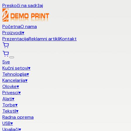
Preskoči na sadržaj
Početna
O nama
Proizvodi
▾
Prezentacija
Reklamni artikli
Kontakt
Sve
Kućni setovi
▾
Tehnologija
▾
Kancelarija
▾
Olovke
▾
Privesci
▾
Alati
▾
Torbe
▾
Tekstil
▾
Radna oprema
USB
▾
Upaljači
▾