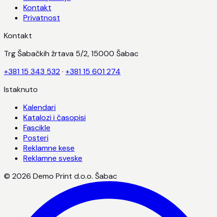
Kontakt
Privatnost
Kontakt
Trg Šabačkih žrtava 5/2, 15000 Šabac
+381 15 343 532
·
+381 15 601 274
Istaknuto
Kalendari
Katalozi i časopisi
Fascikle
Posteri
Reklamne kese
Reklamne sveske
©
2026
Demo Print d.o.o. Šabac