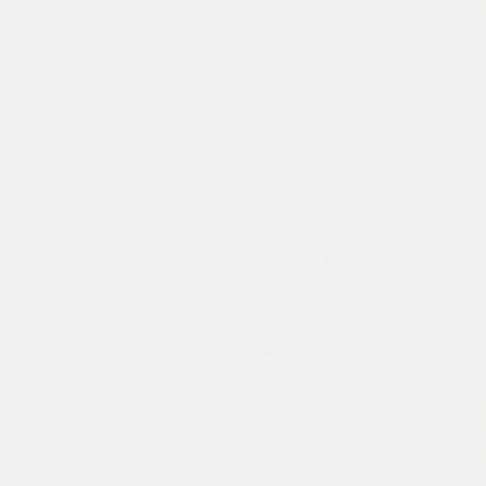
TITAN
Plitke zaštitne cipele S3 SRC
39,99 €
Pogledaj →