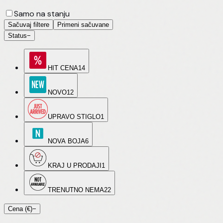
Samo na stanju
Sačuvaj filtere
Primeni sačuvane
Status
−
HIT CENA
14
NOVO
12
UPRAVO STIGLO
1
NOVA BOJA
6
KRAJ U PRODAJI
1
TRENUTNO NEMA
22
Cena (€)
−