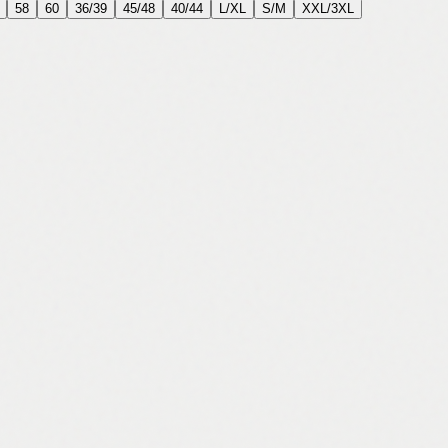
58
60
36/39
45/48
40/44
L/XL
S/M
XXL/3XL