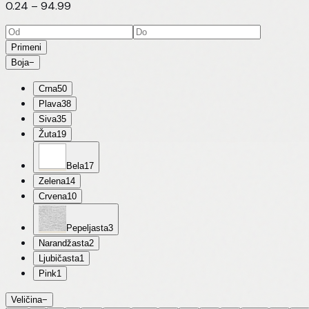
0.24
–
94.99
Primeni
Boja
−
Crna
50
Plava
38
Siva
35
Žuta
19
Bela
17
Zelena
14
Crvena
10
Pepeljasta
3
Narandžasta
2
Ljubičasta
1
Pink
1
Veličina
−