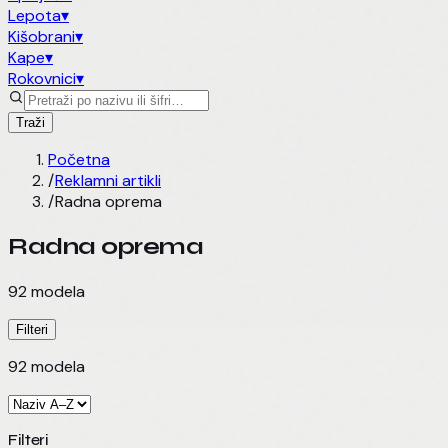
Lepota
▾
Kišobrani
▾
Kape
▾
Rokovnici
▾
Traži
Početna
/
Reklamni artikli
/
Radna oprema
Radna oprema
92
modela
Filteri
92
modela
Filteri