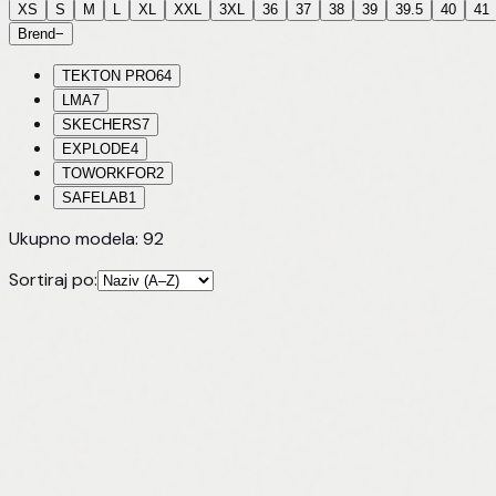
XS
S
M
L
XL
XXL
3XL
36
37
38
39
39.5
40
41
Brend
−
TEKTON PRO
64
LMA
7
SKECHERS
7
EXPLODE
4
TOWORKFOR
2
SAFELAB
1
Ukupno modela:
92
Sortiraj po: