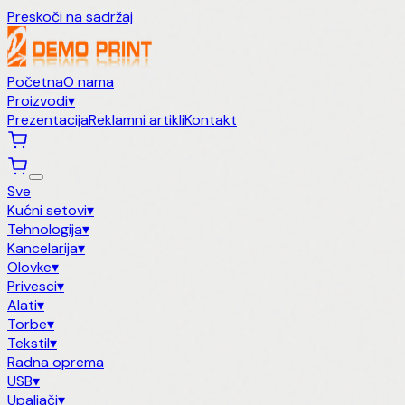
Preskoči na sadržaj
Početna
O nama
Proizvodi
▾
Prezentacija
Reklamni artikli
Kontakt
Sve
Kućni setovi
▾
Tehnologija
▾
Kancelarija
▾
Olovke
▾
Privesci
▾
Alati
▾
Torbe
▾
Tekstil
▾
Radna oprema
USB
▾
Upaljači
▾