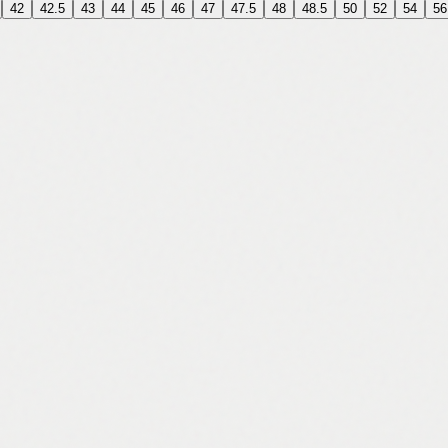
42
42.5
43
44
45
46
47
47.5
48
48.5
50
52
54
56