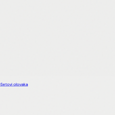
e
Setovi olovaka