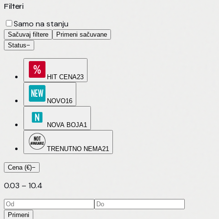
Filteri
Samo na stanju
Sačuvaj filtere
Primeni sačuvane
Status
−
HIT CENA
23
NOVO
16
NOVA BOJA
1
TRENUTNO NEMA
21
Cena (€)
−
0.03
–
10.4
Primeni