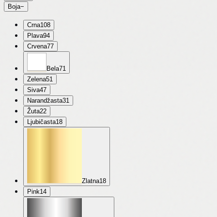
Boja
−
Crna
108
Plava
94
Crvena
77
Bela
71
Zelena
51
Siva
47
Narandžasta
31
Žuta
22
Ljubičasta
18
Zlatna
18
Pink
14