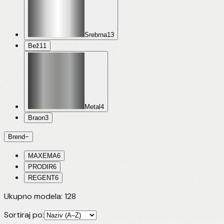
Srebrna
13
Bež
11
Metal
4
Braon
3
Brend
−
MAXEMA
6
PRODIR
6
REGENT
6
Ukupno modela:
128
Sortiraj po: