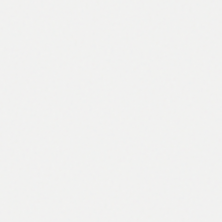
505 C
Plastična hemijska olovka
0,13 €
Pogledaj →