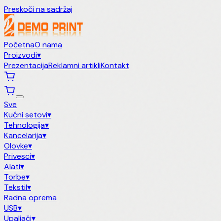
Preskoči na sadržaj
Početna
O nama
Proizvodi
▾
Prezentacija
Reklamni artikli
Kontakt
Sve
Kućni setovi
▾
Tehnologija
▾
Kancelarija
▾
Olovke
▾
Privesci
▾
Alati
▾
Torbe
▾
Tekstil
▾
Radna oprema
USB
▾
Upaljači
▾