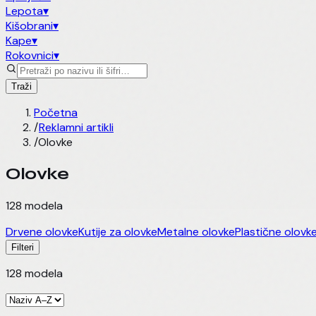
Lepota
▾
Kišobrani
▾
Kape
▾
Rokovnici
▾
Traži
Početna
/
Reklamni artikli
/
Olovke
Olovke
128
modela
Drvene olovke
Kutije za olovke
Metalne olovke
Plastične olovk
Filteri
128
modela