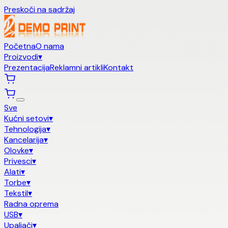
Preskoči na sadržaj
Početna
O nama
Proizvodi
▾
Prezentacija
Reklamni artikli
Kontakt
Sve
Kućni setovi
▾
Tehnologija
▾
Kancelarija
▾
Olovke
▾
Privesci
▾
Alati
▾
Torbe
▾
Tekstil
▾
Radna oprema
USB
▾
Upaljači
▾