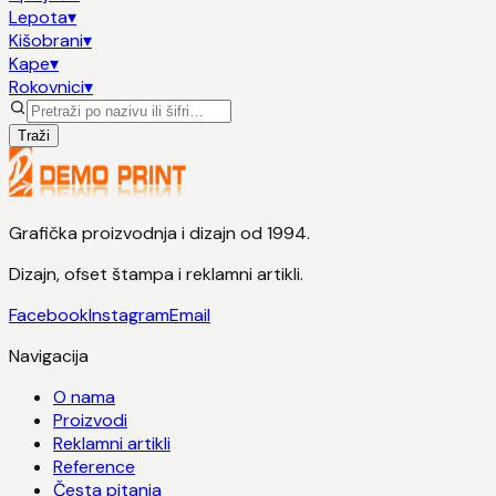
Lepota
▾
Kišobrani
▾
Kape
▾
Rokovnici
▾
Traži
Grafička proizvodnja i dizajn od 1994.
Dizajn, ofset štampa i reklamni artikli.
Facebook
Instagram
Email
Navigacija
O nama
Proizvodi
Reklamni artikli
Reference
Česta pitanja