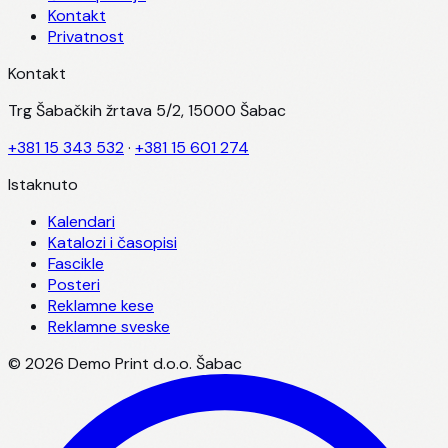
Kontakt
Privatnost
Kontakt
Trg Šabačkih žrtava 5/2, 15000 Šabac
+381 15 343 532
·
+381 15 601 274
Istaknuto
Kalendari
Katalozi i časopisi
Fascikle
Posteri
Reklamne kese
Reklamne sveske
©
2026
Demo Print d.o.o. Šabac