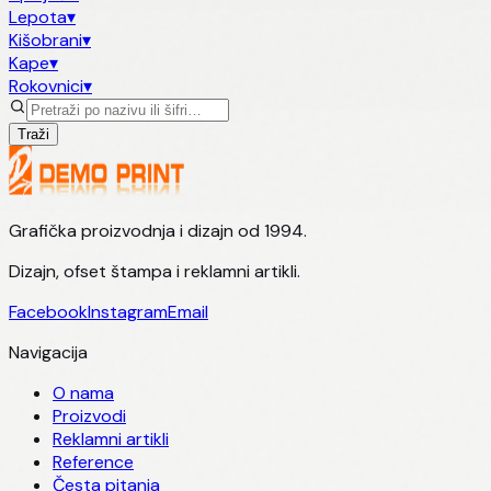
Lepota
▾
Kišobrani
▾
Kape
▾
Rokovnici
▾
Traži
Grafička proizvodnja i dizajn od 1994.
Dizajn, ofset štampa i reklamni artikli.
Facebook
Instagram
Email
Navigacija
O nama
Proizvodi
Reklamni artikli
Reference
Česta pitanja