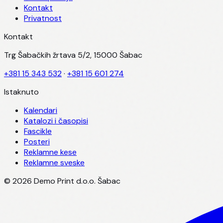
Kontakt
Privatnost
Kontakt
Trg Šabačkih žrtava 5/2, 15000 Šabac
+381 15 343 532
·
+381 15 601 274
Istaknuto
Kalendari
Katalozi i časopisi
Fascikle
Posteri
Reklamne kese
Reklamne sveske
©
2026
Demo Print d.o.o. Šabac