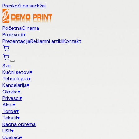
Preskoči na sadržaj
Početna
O nama
Proizvodi
▾
Prezentacija
Reklamni artikli
Kontakt
Sve
Kućni setovi
▾
Tehnologija
▾
Kancelarija
▾
Olovke
▾
Privesci
▾
Alati
▾
Torbe
▾
Tekstil
▾
Radna oprema
USB
▾
Upaljači
▾