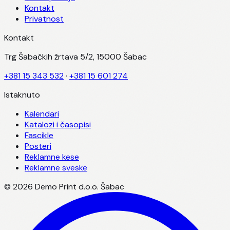
Kontakt
Privatnost
Kontakt
Trg Šabačkih žrtava 5/2, 15000 Šabac
+381 15 343 532
·
+381 15 601 274
Istaknuto
Kalendari
Katalozi i časopisi
Fascikle
Posteri
Reklamne kese
Reklamne sveske
©
2026
Demo Print d.o.o. Šabac