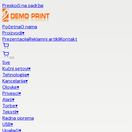
Preskoči na sadržaj
Početna
O nama
Proizvodi
▾
Prezentacija
Reklamni artikli
Kontakt
Sve
Kućni setovi
▾
Tehnologija
▾
Kancelarija
▾
Olovke
▾
Privesci
▾
Alati
▾
Torbe
▾
Tekstil
▾
Radna oprema
USB
▾
Upaljači
▾