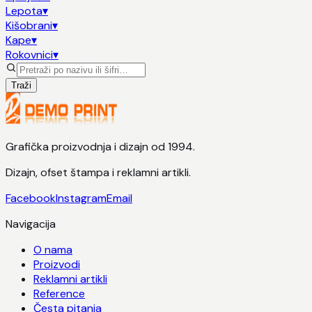
Lepota
▾
Kišobrani
▾
Kape
▾
Rokovnici
▾
Traži
Grafička proizvodnja i dizajn od 1994.
Dizajn, ofset štampa i reklamni artikli.
Facebook
Instagram
Email
Navigacija
O nama
Proizvodi
Reklamni artikli
Reference
Česta pitanja