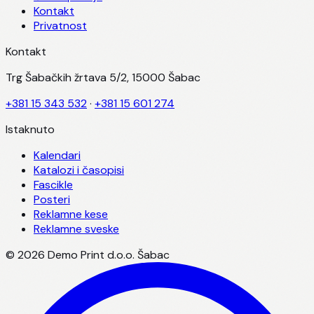
Kontakt
Privatnost
Kontakt
Trg Šabačkih žrtava 5/2, 15000 Šabac
+381 15 343 532
·
+381 15 601 274
Istaknuto
Kalendari
Katalozi i časopisi
Fascikle
Posteri
Reklamne kese
Reklamne sveske
©
2026
Demo Print d.o.o. Šabac