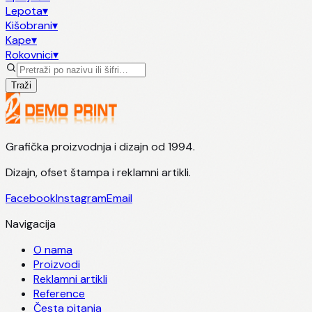
Lepota
▾
Kišobrani
▾
Kape
▾
Rokovnici
▾
Traži
Grafička proizvodnja i dizajn od 1994.
Dizajn, ofset štampa i reklamni artikli.
Facebook
Instagram
Email
Navigacija
O nama
Proizvodi
Reklamni artikli
Reference
Česta pitanja