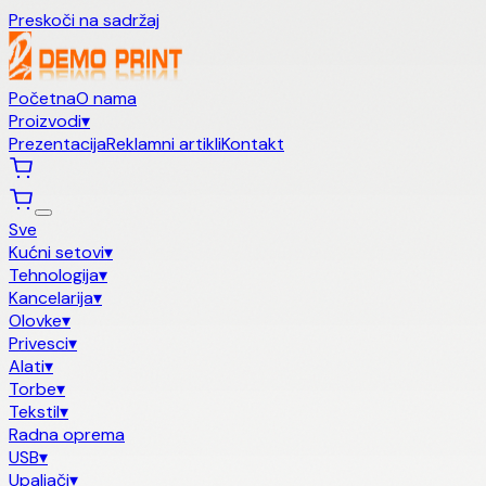
Preskoči na sadržaj
Početna
O nama
Proizvodi
▾
Prezentacija
Reklamni artikli
Kontakt
Sve
Kućni setovi
▾
Tehnologija
▾
Kancelarija
▾
Olovke
▾
Privesci
▾
Alati
▾
Torbe
▾
Tekstil
▾
Radna oprema
USB
▾
Upaljači
▾